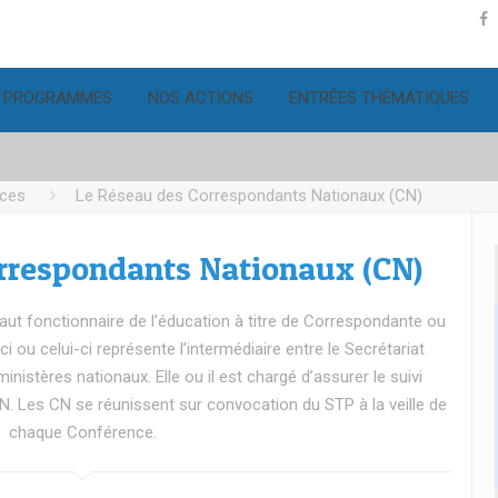
 PROGRAMMES
NOS ACTIONS
ENTRÉES THÉMATIQUES
nces
Le Réseau des Correspondants Nationaux (CN)
rrespondants Nationaux (CN)
t fonctionnaire de l’éducation à titre de Correspondante ou
i ou celui-ci représente l’intermédiaire entre le Secrétariat
istères nationaux. Elle ou il est chargé d’assurer le suivi
. Les CN se réunissent sur convocation du STP à la veille de
chaque Conférence.